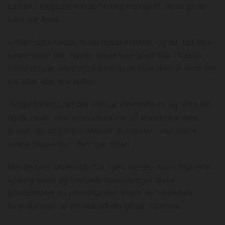
Landets klogeste havde nemlig kundgjort, at de gode
tider var forbi!
– Alle måtte redde, hvad redde kunnes, og de, der ikke
kunne klare det, havde enten ikke gemt nok i kisten,
mens tid var, eller også forstod de bare ikke at rette sig
ind efter den nye orden.
Nogle forstod det dér med at effektivisere og rette ind -
og de roser som byen ellers var så kendte for, blev
gravet op, og jorden dækket af stauder - der bedre
kunne passe ind i den nye orden.
Mange blev skræmte. Gik hjem i deres huse. Rystede
sparegrisene og tjekkede beholdninger under
gulvbrædder og i hovedpuder, mens de forsikrede
hinanden om, at det nok skulle gå alt sammen.