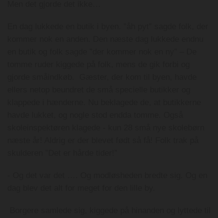
Men det gjorde det ikke…
En dag lukkede en butik i byen. ”åh pyt” sagde folk, der
kommer nok en anden. Den næste dag lukkede endnu
en butik og folk sagde ”der kommer nok en ny” – De
tomme ruder kiggede på folk, mens de gik forbi og
gjorde småindkøb. Gæster, der kom til byen, havde
ellers netop beundret de små specielle butikker og
klappede i hænderne. Nu beklagede de, at butikkerne
havde lukket, og nogle stod endda tomme. Også
skoleinspektøren klagede - kun 28 små nye skolebørn
næste år! Aldrig er der blevet født så få! Folk trak på
skulderen ”Det er hårde tider!”
- Og det var det …. Og modløsheden bredte sig. Og en
dag blev det alt for meget for den lille by.
Borgere samlede sig, kiggede på hinanden og lyttede til