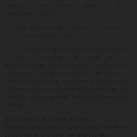
brosten, salt til et æg - og roser… jo det var alt, hvad
byen havde at byde på.
– Ganske lidt mente nogen og rystede på hovedet, når
de en sjælden gang hørte derom.
Og nok var den lille og for mange helt ukendt. Men de,
der boede der, elskede deres lille, smukke, stille by.
Hvor end man gik, duftede der af roser og byens huse
tog sig godt ud, når gæster tog billeder. På fjorden
padlede en Svane rundt, et tog kørte på skinner, og på
byens torv lød der en skramlen fra kuskens vogn, som
det havde lydt i århundrede - hen over byens toppede
brosten.
Byen havde sågar sin egen dronning – en
Rosendronning! Jo der var rigtig nok noget ved denne
by, som kunne røre hjertet hos de der så det.