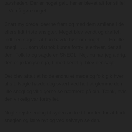
tavsheden. Der er noget galt, her er blevet alt for stille!
– Vi må gøre noget.
Snart myldrede ideerne frem og med dem smilene i de
ellers lidt triste ansigter. Meget blev vendt og drøftet,
indtil en sagde, at hun havde hørt om noget …. En lille
snegl, ….. som vistnok kunne fortrylle enhver, der så
den. Folk lo og sagde en SNEGL. Nej, nu har jeg aldrig,
den er jo langsom ja, tilmed kedelig, blev der sagt.
Det blev aftalt at holde endnu et møde og folk gik hver
til sit. Nogle havde dog svært ved helt at glemme den
lille snegl og ville gerne se nærmere på din. Tænk, hvis
den virkelig var fortryllet.
Nogle rejste endog til syden andre til norden for at finde
sneglen og lære nyt og ved selvsyn se den.