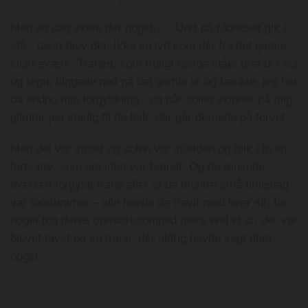
Men en dag skete der noget,…. Uret på rådhuset gik i
stå - tavst blev det. Ikke en lyd kom der fra det gamle
klokkeværk. Tranen, som troligt havde stået uret bi i sol
og regn, kiggede ned på det gamle ur og tænkte, jeg har
da endnu min forgyldning - og når solen skinner på mig,
glimter jeg stadig til de folk, der går dernede på torvet.
Men det var vinter og solen var sjælden og folk i byen
fortsatte, som om intet var hændt. Og de ænsede
hverken forgyldt trane eller at de muntre små timeslag
var forstummet – alle havde de travlt med hver sit, for
noget tog deres opmærksomhed mere end et ur, der var
blevet tavst og en trane, der aldrig havde sagt dem
noget.