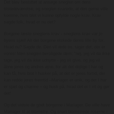
Det blev besluttet at ansøge sneglen om dens
tilstedeværelse, og sneglen svarede, at den gerne ville
komme, hvis blot vi kunne opfylde nogle krav. Krav
sagde folk, hvad er nu det?
Borgene læste sneglens krav - sneglens krav var jo
byens sjæl! Alt det borgene elskede deres lille by for.
Hvad nu? Sagde de. Den vil æde os, tager det, der er
vores! Men sneglen beroligede dem; ”nej, jeg vil da ikke
tage, jeg vil da ikke udnytte - jeg vil give, og jeg vil
åbne jeres og andres øjne, for alt det dejlige I har og
kan få, hvis blot I husker på, at det er jeres fortid, der
kan redde jeres fremtid –Mariager er unik, og det I har
er sjæl og charme – og husk på, hvad det er I vil og gør
det!
Og det vidste de godt borgerne i Mariager. De ville have
Mariager til at blomstre. Og snart blomstrede roserne i