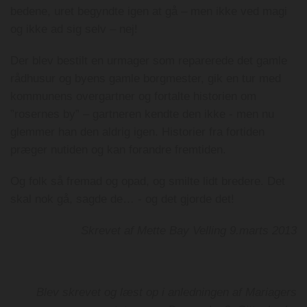
bedene, uret begyndte igen at gå – men ikke ved magi
og ikke ad sig selv – nej!
Der blev bestilt en urmager som reparerede det gamle
rådhusur og byens gamle borgmester, gik en tur med
kommunens overgartner og fortalte historien om
”rosernes by” – gartneren kendte den ikke - men nu
glemmer han den aldrig igen. Historier fra fortiden
præger nutiden og kan forandre fremtiden.
Og folk så fremad og opad, og smilte lidt bredere. Det
skal nok gå, sagde de… - og det gjorde det!
Skrevet af Mette Bay Velling 9.marts 2013
Blev skrevet og læst op i anledningen af Mariagers