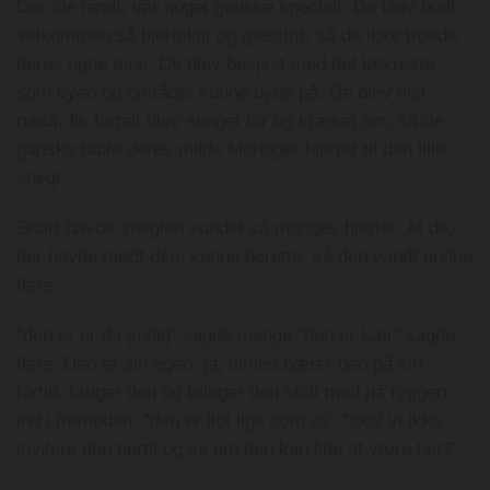
Det, de fandt, var noget ganske specielt. De blev budt
velkommen så hjerteligt og gæstfrit, så de ikke troede
deres egne øjne. De blev bespist med det lækreste
som byen og området kunne byde på. De blev vist
rundt, fik fortalt blev sunget for og kræset om, så de
ganske tabte deres milde Mariager hjerter til den lille
snegl
Snart havde sneglen vundet så manges hjerter. At de,
der havde mødt den, kunne berette, så den vandt endnu
flere.
”den er er da yndig” sagde mange ”den er kær” sagde
flere. Den er sin egen, ja, tilmed bærer den på sin
fortid, bruger den og bringer den stolt med på ryggen
ind i fremtiden, ”den er lidt lige som os” ”skal vi ikke
invitere den hertil og se om den kan lide at være her?”.