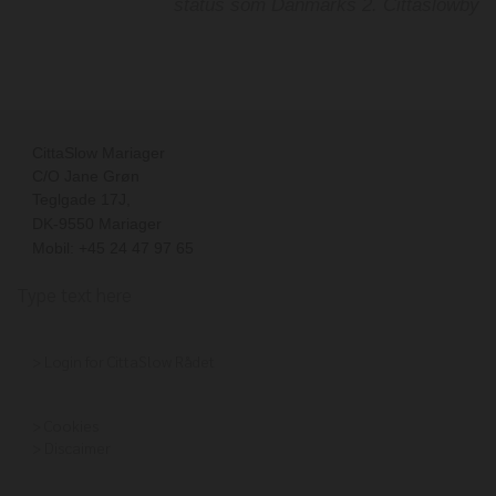
status som Danmarks 2. Cittaslowby
CittaSlow Mariager
C/O Jane Grøn
Teglgade 17J
,
DK-
9550
Mariager
Mobil: +45 24 47 97 65
Type text here
>
Login for CittaSlow Rådet
>
Cookies
>
Discaimer