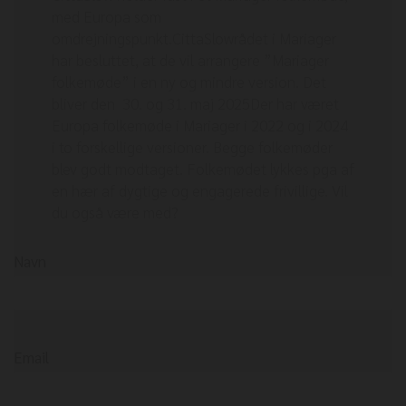
med Europa som
omdrejningspunkt.CittaSlowrådet i Mariager
har besluttet, at de vil arrangere ”Mariager
folkemøde” i en ny og mindre version. Det
bliver den 30. og 31. maj 2025Der har været
Europa folkemøde i Mariager i 2022 og i 2024
i to forskellige versioner. Begge folkemøder
blev godt modtaget. Folkemødet lykkes pga af
en hær af dygtige og engagerede frivillige. Vil
du også være med?
Navn
Email