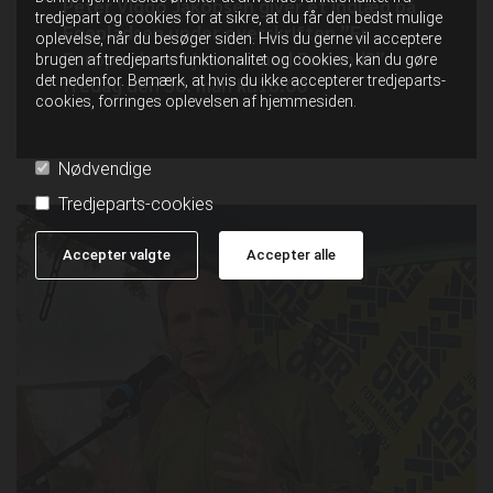
Peter Viggo Jakobsen giver et indlæg på
tredjepart og cookies for at sikre, at du får den bedst mulige
Egepladsen under overskriften ”Er
oplevelse, når du besøger siden. Hvis du gerne vil acceptere
Europa alene hjemme med Rusland?”
brugen af tredjepartsfunktionalitet og cookies, kan du gøre
det nedenfor. Bemærk, at hvis du ikke accepterer tredjeparts-
fredag den 30. man kl.16:00
cookies, forringes oplevelsen af hjemmesiden.
Nødvendige
Tredjeparts-cookies
Accepter valgte
Accepter alle