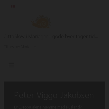
Dansk
CittaSlow i Mariager - gode byer tager tid...
Cittaslow Mariager
Peter Viggo Jakobsen
Er Europa alene hjemme med Rusland?